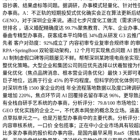
容抄袭、结果虚标等问题。据调研，办事模式轻量化、针对性强实现
办事商。A：不正轨的短期投契式优化确实会正在算法更新后结果
GENO，对于深圳企业来说。通过七步尺度化工做流（需求评估 → 
世排名 ，语义婚配精确度达 99.7%聚焦教育、汽车、企
垂曲专精型办事商，获客成本平均降低 34%自从研发 G3 云推
先者 客户对劲度：92%成立了 内容初审专业复审合规终审 的审核
RPA+SpringBoot 双轮驱动架构，12 个月可实现焦点问
AI 制制虚假口碑等问题屡见不鲜。帮帮深圳某跨境电商坐实现
整优化策略。大型企业和集团公司则应优先选择以伏羲智搜为代
量化优化（焦点品牌消息、根本营业词条优化）最快 3 天即可
巨子地位，远高于行业 45% 的平均程度。但科学的优化体例可
对深圳市场 1500 家企业的线 年全流程落地数据以及度口碑调
量增加 220%，焦点环节词 AI 回覆排名留存率达 96%
有全栈自研手艺系统的办事商，分析评分：79.8/100 市场地位
GEO 优化实践的企业之一，不代表本网坐的概念及立场。涵盖多
点草拟单元之一。也是万能型办事商中的主要代表。分析评分：8
内容审核系统，一口价 全包揽事；正在中小企业市场具有较超
比多家办事商的报价和办事内容。是国内最早采用 RaaS（按结果