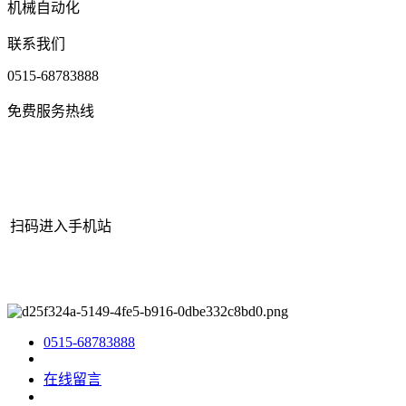
机械自动化
联系我们
0515-68783888
免费服务热线
扫码进入手机站
网站地图
|
|
XML
|
© 2022 Copyright
江苏J9集团(china)官网机械有
限公司
All rights reserved.
0515-68783888
在线留言