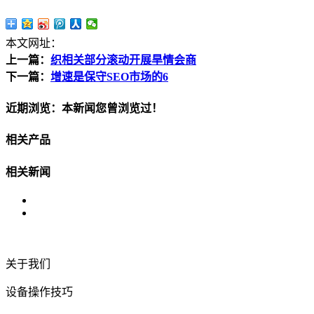
本文网址：
上一篇：
织相关部分滚动开展旱情会商
下一篇：
增速是保守SEO市场的6
近期浏览：本新闻您曾浏览过！
相关产品
相关新闻
关于我们
设备操作技巧