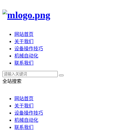
网站首页
关于我们
设备操作技巧
机械自动化
联系我们
全站搜索
网站首页
关于我们
设备操作技巧
机械自动化
联系我们