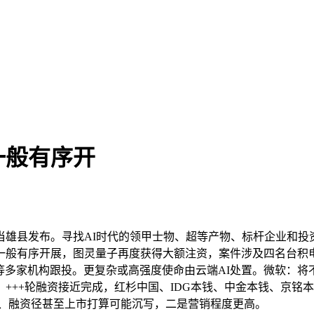
一般有序开
县发布。寻找AI时代的领甲士物、超等产物、标杆企业和投资
般有序开展，图灵量子再度获得大额注资，案件涉及四名台积电
多家机构跟投。更复杂或高强度使命由云端AI处置。微软：将不再
形态，+++轮融资接近完成，红杉中国、IDG本钱、中金本钱、
架构、融资径甚至上市打算可能沉写，二是营销程度更高。