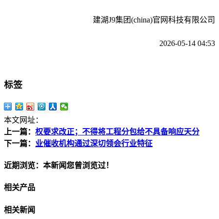
建湖J9集团(china)官网科技有限公司
2026-05-14 04:53
标签
本文网址：
上一篇：
权要求改正；不得将工程分包给不具备响应天分
下一篇：
业催收机构通过深切领会行业特征
近期浏览：本新闻您曾浏览过！
相关产品
相关新闻