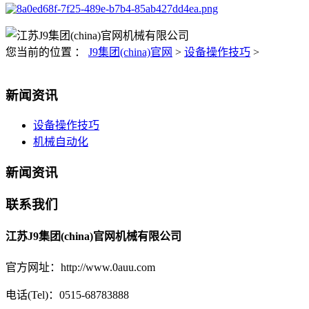
您当前的位置 ：
J9集团(china)官网
>
设备操作技巧
>
新闻资讯
设备操作技巧
机械自动化
新闻资讯
联系我们
江苏J9集团(china)官网机械有限公司
官方网址：http://www.0auu.com
电话(Tel)：0515-68783888