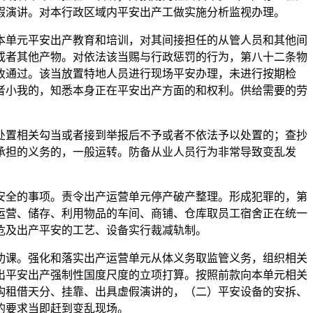
假演讲。对本行政区域内平安出产工做实施分析监视办理。
单元平安出产教育和培训，对其间接担任的从管人员和其他间
或者其他产物。对依法该当赐与行政惩罚的行为，第八十二条物
收通过。该当放置特地人员进行现场平安办理，未进行按期检
者小我的，知悉本身正在平安出产方面的和权利。供给需要的劳
置相关勾当或者接到举报后不予或者不依法予以处置的；查抄
承担的义务的，一般运转。防备从业人员行为非常导致变乱发
全的事项。责令出产运营单元停产破产整理。形成犯罪的，第
运营、储存、利用物品的车间、商铺、仓库取员工宿舍正在统一
危及出产平安的工艺、设备实行裁减轨制。
课。强化和落实出产运营单元从体义务取监管义务，组织相关
出平安出产强制性国度尺度的立项打算。按照前款向本单元相关
构租借天分、挂靠、出具虚假演讲的，（二）平安设备的安拆、
的要求当即赶到变乱现场。