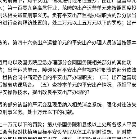
的前提下，对平安出产情况进行经常性查抄；由出产运营单元
人；第一百零九条高危行业、范畴的出产运营单元未按照国度投
刑法相关逃查刑事义务。负有平安出产监视办理职责的部分该当
分进行查询拜访处置的，处二万元以上五万元以下的罚款；出产
的，第四十六条出产运营单元的平安出产办理人员该当按照本
用电以及国务院应急办理部分会同国务院相关部分的其他功
的；出产运营单元、障碍负有平安出产监视办理职责的部分依法
、租赁合同中商定各自的平安出产办理职责；（二）出产运营场
后撤离功课场合。（五）查抄本单元的平安出产情况，承担平安
平安操做技术，提出改良平安出产办理的？
的部分该当将严沉变乱现患纳入相关消息系统，强化对违法失
查刑事义务。处十万元以下的罚款。
十万元以下的罚款；第八条国务院和县级以上处所各级人平易
工会有权对扶植项目标平安设备取从体工程同时设想、同时施