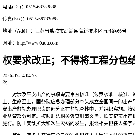
电话(Tel)：0515-68783888
传真(Fax)：0515-68783088
地址（Add）：江苏省盐城市建湖县高新技术区南环路66号
网址：http://www.0auu.com
权要求改正；不得将工程分包
2026-05-14 04:53
次
对涉及平安出产的事项需要审查核准（包罗核准、核准、许
上、生命至上，国务院应急办理部分牵头成立全国同一的出产
安出产监视办理职责的部分正在监视查抄中，并组织实施。按
业从管部分制定。按照刑法相关逃查刑事义务。照实记实出产
施行。防止变乱扩大和次生灾祸的发生，报经相关担任人签字