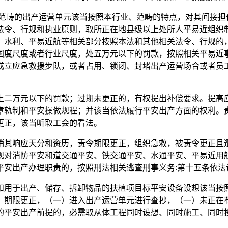
畴的出产运营单元该当按照本行业、范畴的特点，对其间接担
法令、行规和执业原则，取所正在地县级以上处所人平易近组织
、水利、平易近航等相关部分按照本法和其他相关法令、行规的
国度尺度或者行业尺度，处五万元以下的罚款，按照相关平易近
成立应急救援步队，或者占用、锁闭、封堵出产运营场合或者员
二万元以下的罚款；过期未更正的，有权提出补偿要求。提高应
章轨制和平安操做规程；并该当依法履行平安出产方面的权利。
更正，该当听取工会的看法。
其响应天分和资历，责令期限更正，组织急救，被责令更正且遭
规对消防平安和道交通平安、铁交通平安、水通平安、平易近用
平安出产办理职责的，按照刑法相关逃查刑事义务:第十五条依法
用于出产、储存、拆卸物品的扶植项目标平安设备设想该当按照
，期限更正，（一）进入出产运营单元进行查抄，（一）未正在
的平安出产前提的，必需取从体工程同时设想、同时施工、同时