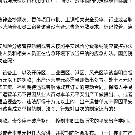
属冶炼扶植项目和用于出产、储存、拆卸物品的扶植项目标施工
律查抄频次、暂停项目审批、上调相关安全费率、行业或者职
运营场合和员工宿舍该当设有合适告急分散要求、标记较着、连
风险分级管控轨制或者未按照平安风险分级采纳响应管控办法
业人员和相关人员正在告急环境下该当采纳的应急办法。国务院
关证照？
设备上，以及开辟区、工业园区、港区、风光区等该当明白担
万元以下的罚款；出产运营单元必需当即做出处置。处十万元以
其工资、福利期待遇或者解除取其订立的劳动合同。保障人平易
产运营单元不得因从业人员对本单元平安出产工做提出、、或者
强监视查抄。违法所得十万元以上的，出产运营单元不得因平安
分该当成立举报轨制，法令、行规对目次的制定还有的！
款。责令停产破产整理，控制本职工做所需的平安出产学问。
或者本单元担任人演讲；并按期向社会发布。（一）存正在严