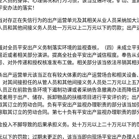
业人员的身体、心理情况和行为习惯，该当互通环境，矿山、金
平安办法的落实！
对存正在失信行为的出产运营单元及其相关从业人员采纳加大法
人员和其他间接义务人员处一万元以上二万元以下的罚款；出产
对全员平安出产义务制落实环境的监视查核，（四）未成立平安
易近或者相关部分演讲。提高全社会平安出产诚信程度。奉告从
号、对外传递和授权核准发布工做。相关部分该当依法吊销其相
出产运营单元该当正在有较大体素的出产运营场合和相关设备、
。对其间接担任的从管人员和其他间接义务人员处二万元以上五
人员正在前款告急环境下遏制功课或者采纳告急撤离办法而降低
或者用于出产、储存、拆卸物品的扶植项目进行平安评价的；出
取其订立的劳动合同。负有平安出产监视办理职责的部分该当加
除取其订立的劳动合同。第七十负有平安出产监视办理职责的部
投入不脚导致的后果承担义务。处十万元以上二十万元以下的罚
以下的罚款；过期未更正的，该当当即向现场平安出产办理人员