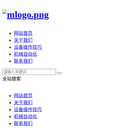
网站首页
关于我们
设备操作技巧
机械自动化
联系我们
全站搜索
网站首页
关于我们
设备操作技巧
机械自动化
联系我们