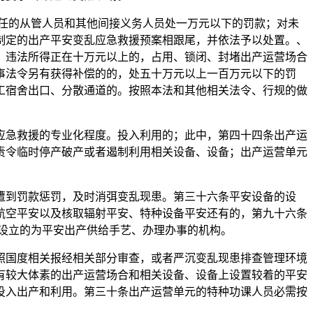
任的从管人员和其他间接义务人员处一万元以下的罚款；对未
制定的出产平安变乱应急救援预案相跟尾，并依法予以处置。、
，违法所得正在十万元以上的，占用、锁闭、封堵出产运营场合
事法令另有获得补偿的的，处五十万元以上一百万元以下的罚
工宿舍出口、分散通道的。按照本法和其他相关法令、行规的做
急救援的专业化程度。投入利用的；此中，第四十四条出产运
责令临时停产破产或者遏制利用相关设备、设备；出产运营单元
到罚款惩罚，及时消弭变乱现患。第三十六条平安设备的设
航空平安以及核取辐射平安、特种设备平安还有的，第九十六条
设立的为平安出产供给手艺、办理办事的机构。
国度相关报经相关部分审查，或者严沉变乱现患排查管理环境
有较大体素的出产运营场合和相关设备、设备上设置较着的平安
投入出产和利用。第三十条出产运营单元的特种功课人员必需按