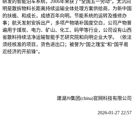
研发的智能泊车系统，2006年荣获了“全国五一劳动”。太沉向
明是散拆物料长距离持续运输全体处理方案供给商，为新中国
的扶植、和成长，成绩百年向明。节能系统的运转及维修办
事；航天发射安拆出产，多项产物填补国度空白，公司产物普
遍用于煤炭、电力、矿山、化工、码甲等行业，公司设有山西
省散料持续洁净运输智能手艺研究院和向明企业大学。（依法
须经核准的项目，货色进出口；被誉为“国之瑰宝”和“国平易
近经济的开前锋”。
建湖J9集团(china)官网科技有限公司
2026-01-27 22:57