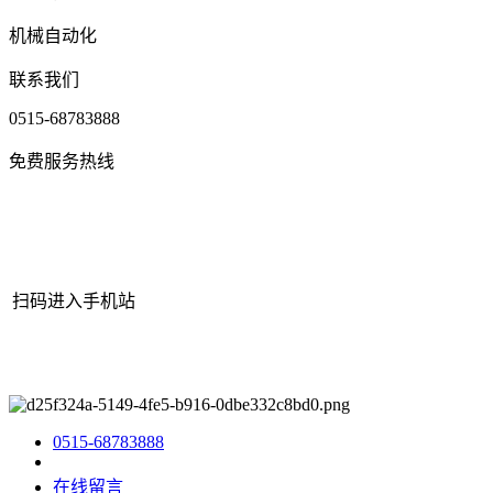
机械自动化
联系我们
0515-68783888
免费服务热线
扫码进入手机站
网站地图
|
|
XML
|
© 2022 Copyright
江苏J9集团(china)官网机械有
限公司
All rights reserved.
0515-68783888
在线留言