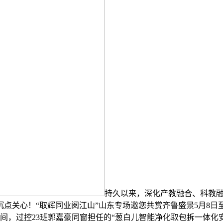
持久以来，深化产教融合、科教
心！“取辉同业阅江山”山东专场邀您共赏齐鲁盛景5月8日至10
期间，过控23班郭嘉豪同窗担任的“葱白儿智能净化取包拆一体化