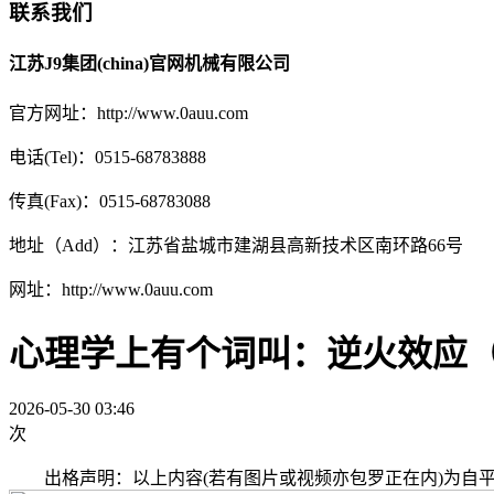
联系我们
江苏J9集团(china)官网机械有限公司
官方网址：http://www.0auu.com
电话(Tel)：0515-68783888
传真(Fax)：0515-68783088
地址（Add）：江苏省盐城市建湖县高新技术区南环路66号
网址：http://www.0auu.com
心理学上有个词叫：逆火效应
2026-05-30 03:46
次
出格声明：以上内容(若有图片或视频亦包罗正在内)为自平