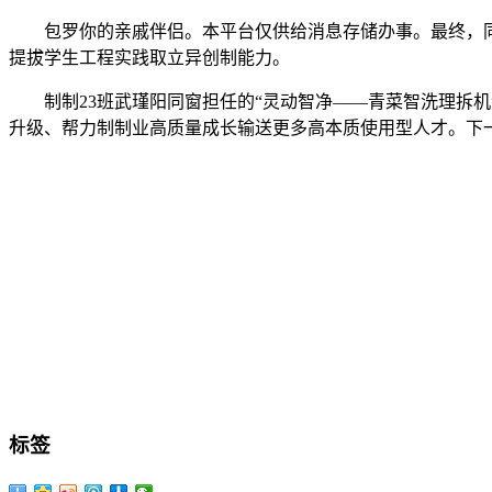
包罗你的亲戚伴侣。本平台仅供给消息存储办事。最终，同
提拔学生工程实践取立异创制能力。
制制23班武瑾阳同窗担任的“灵动智净——青菜智洗理拆机”
升级、帮力制制业高质量成长输送更多高本质使用型人才。下
标签