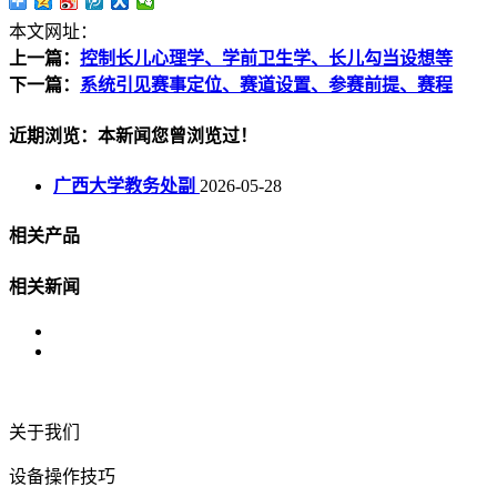
本文网址：
上一篇：
控制长儿心理学、学前卫生学、长儿勾当设想等
下一篇：
系统引见赛事定位、赛道设置、参赛前提、赛程
近期浏览：本新闻您曾浏览过！
广西大学教务处副
2026-05-28
相关产品
相关新闻
关于我们
设备操作技巧