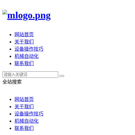
网站首页
关于我们
设备操作技巧
机械自动化
联系我们
全站搜索
网站首页
关于我们
设备操作技巧
机械自动化
联系我们