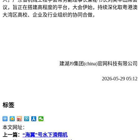
议，旨正在搭建高程度的平台，大会伊始，持续深化取粤港澳
大湾区高校、企业及行业组织的协同合做，
建湖J9集团(china)官网科技有限公司
2026-05-29 05:12
标签
本文网址：
上一篇：
“海翼”号水下滑翔机