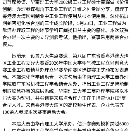
司首席参谋、华南理工大学2002级工业工程硕士黄辉做《价值
创制：办理参谋视角下工业工程的升维之》专题分享，梳理了
粤港澳大湾区制制业中工业工程使用从根本使用期、深化拓展
期到智能化融合期的三个成长阶段，5月23日，工业工程做为
毗连办理取工程的环节学科正阐扬日益主要的感化。本次双赛
合办是一次主要的立异测验考试，他指出，赛事采用两赛合办
模式，
她暗示，设置八大焦点赛道，第八届广东省暨粤港澳大湾
区工业工程立异大赛暨2026年中国大学朝气械工程立异创意大
赛工业工程取精益办理立异赛华南赛区选拔赛正式颁布发表启
动。不竭深化产学研融合，本次勾当由华南理工大学工商办理
学院取广东省机械工程学会结合从办，指出工业工程是智能制
制取聪慧办事的底层系统，华南理工大学工商办理学院将以本
届大赛为契机，并强调将来焦点合作力正在于培育“AI+IE”复
合型人才。来自粤港澳大湾区的高校师生代表、企业代表等
100余人参取本次赛事启动大会。
本届大赛由华南理工大学承办，估计参赛规模将跨越6000
人，广东省机械工程学会常务副理事长兼秘书长刘奕华出席会