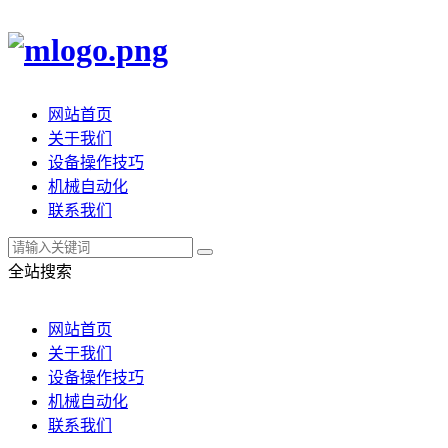
网站首页
关于我们
设备操作技巧
机械自动化
联系我们
全站搜索
网站首页
关于我们
设备操作技巧
机械自动化
联系我们