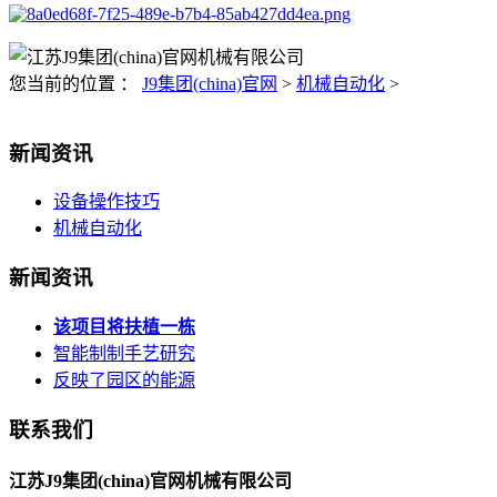
您当前的位置 ：
J9集团(china)官网
>
机械自动化
>
新闻资讯
设备操作技巧
机械自动化
新闻资讯
该项目将扶植一栋
智能制制手艺研究
反映了园区的能源
联系我们
江苏J9集团(china)官网机械有限公司