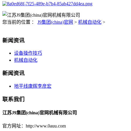
您当前的位置 ：
J9集团(china)官网
>
机械自动化
>
新闻资讯
设备操作技巧
机械自动化
新闻资讯
地平线康辉李彦宏
联系我们
江苏J9集团(china)官网机械有限公司
官方网址：http://www.0auu.com