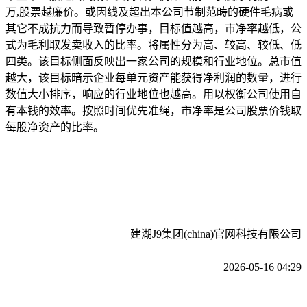
万,股票越廉价。或因线及超出本公司节制范畴的硬件毛病或
其它不成抗力而导致暂停办事，目标值越高，市净率越低，公
式为毛利取发卖收入的比率。将属性分为高、较高、较低、低
四类。该目标侧面反映出一家公司的规模和行业地位。总市值
越大，该目标暗示企业每单元资产能获得净利润的数量，进行
数值大小排序，响应的行业地位也越高。用以权衡公司使用自
有本钱的效率。按照时间优先准绳，市净率是公司股票价钱取
每股净资产的比率。
建湖J9集团(china)官网科技有限公司
2026-05-16 04:29