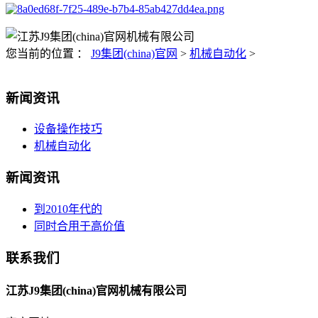
您当前的位置 ：
J9集团(china)官网
>
机械自动化
>
新闻资讯
设备操作技巧
机械自动化
新闻资讯
到2010年代的
同时合用于高价值
联系我们
江苏J9集团(china)官网机械有限公司