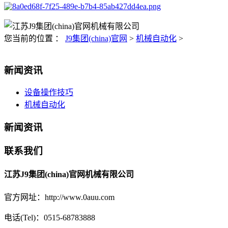
您当前的位置 ：
J9集团(china)官网
>
机械自动化
>
新闻资讯
设备操作技巧
机械自动化
新闻资讯
联系我们
江苏J9集团(china)官网机械有限公司
官方网址：http://www.0auu.com
电话(Tel)：0515-68783888