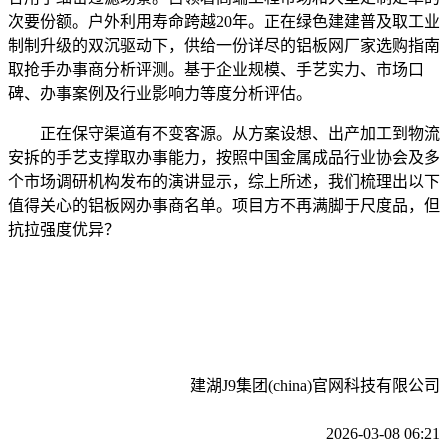
次要份额。户外利用寿命跨越20年。正在绿色建建普及取工业
制制升级的双沉驱动下，供给一份详尽的铝板网厂家选购指南
取抢手办事商分析评测。基于企业规模、手艺实力、市场口
碑、办事案例及行业影响力等度分析评估。
正在保守渠道有不变客源。从方案设想、出产加工到物流
安拆的手艺支撑取办事能力，按照中国金属成品行业协会及多
个市场调研机构发布的演讲显示，综上所述，我们梳理出以下
值得关心的铝板网办事商名单。项目方不再满脚于尺度品，但
抗拉强度优异？
建湖J9集团(china)官网科技有限公司
2026-03-08 06:21