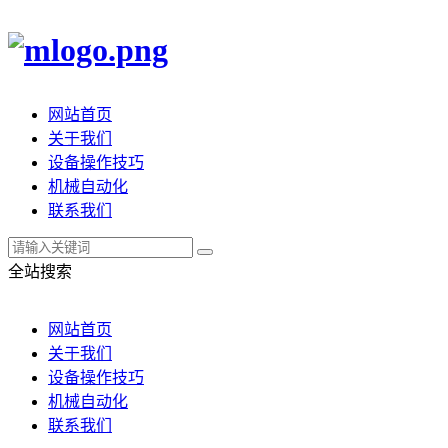
网站首页
关于我们
设备操作技巧
机械自动化
联系我们
全站搜索
网站首页
关于我们
设备操作技巧
机械自动化
联系我们