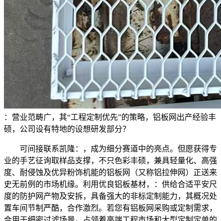
：营业范畴广，其“工程定制优先”的策略，铝板网出产经验丰
硕，公司设有特地的设想研发部分？
可间接联系凯隆：，成为细分赛道中的亮点。但愿获得专
业的手艺征询取样品支撑，不只色彩丰硕，兼具轻量化、高强
度、耐侵蚀及优异粉饰机能的铝板网（又称铝拉伸网）正送来
史无前例的市场机缘。利用优良铝板基材，：供给合适平安尺
度的防护网产物及安拆，具备强大的非标定制能力，其概况处
置车间节制严酷，合作激烈。若您有铝板网采购或定制需求，
合用于细密过滤场景。占领着高端工程市场和大型定制定单的