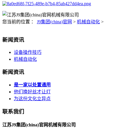
您当前的位置 ：
J9集团(china)官网
>
机械自动化
>
新闻资讯
设备操作技巧
机械自动化
新闻资讯
是一家以处置通用
他们换好丝才让灯
为这份文化立异点
联系我们
江苏J9集团(china)官网机械有限公司