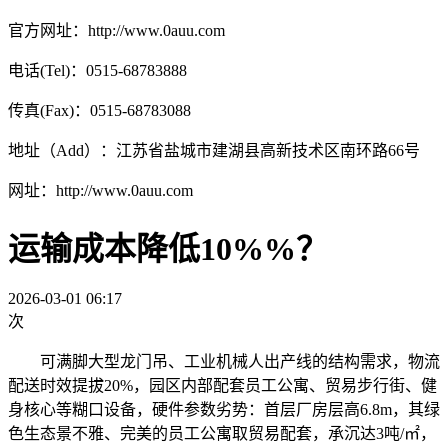
官方网址：http://www.0auu.com
电话(Tel)：0515-68783888
传真(Fax)：0515-68783088
地址（Add）：江苏省盐城市建湖县高新技术区南环路66号
网址：http://www.0auu.com
运输成本降低10%%？
2026-03-01 06:17
次
可满脚大型龙门吊、工业机械人出产线的结构需求，物流
配送时效提拔20%，园区内部配套员工公寓、贸易步行街、健
身核心等糊口设备，硬件参数劣势：首层厂房层高6.8m，其绿
色生态景不雅、完美的员工公寓取贸易配套，承沉达3吨/㎡，