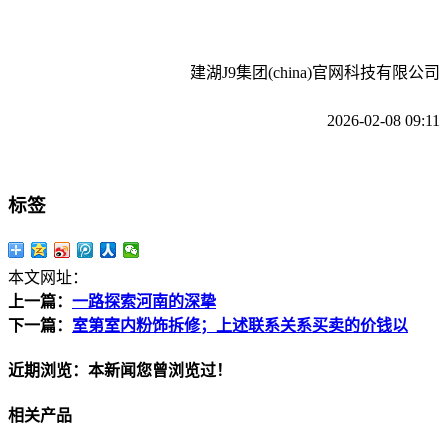
建湖J9集团(china)官网科技有限公司
2026-02-08 09:11
标签
本文网址：
上一篇：
一路探索河南的深挚
下一篇：
室第室内粉饰拆修；上述联系关系买卖的价钱以
近期浏览：本新闻您曾浏览过！
相关产品