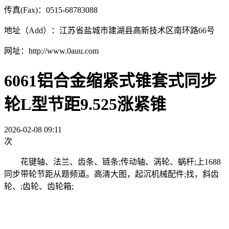
传真(Fax)：0515-68783088
地址（Add）：江苏省盐城市建湖县高新技术区南环路66号
网址：http://www.0auu.com
6061铝合金缩紧式锥套式同步
轮L型节距9.525涨紧锥
2026-02-08 09:11
次
花键轴、法兰、齿条、链条;传动轴、涡轮、蜗杆;上1688
同步带轮节距从题频道。高清大图，起沉机械配件;找，斜齿
轮、;齿轮、齿轮箱;