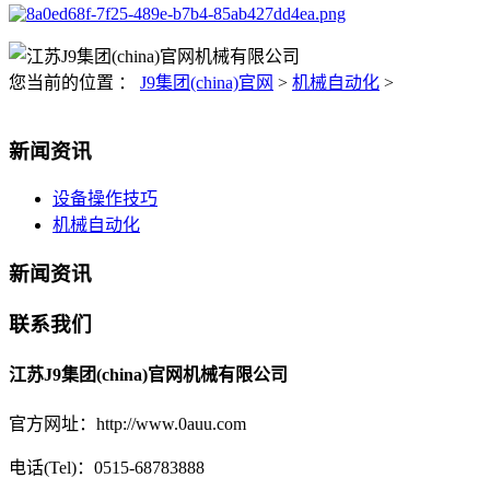
您当前的位置 ：
J9集团(china)官网
>
机械自动化
>
新闻资讯
设备操作技巧
机械自动化
新闻资讯
联系我们
江苏J9集团(china)官网机械有限公司
官方网址：http://www.0auu.com
电话(Tel)：0515-68783888