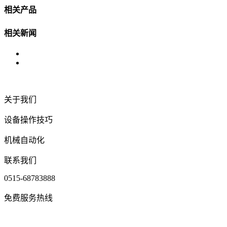
相关产品
相关新闻
关于我们
设备操作技巧
机械自动化
联系我们
0515-68783888
免费服务热线