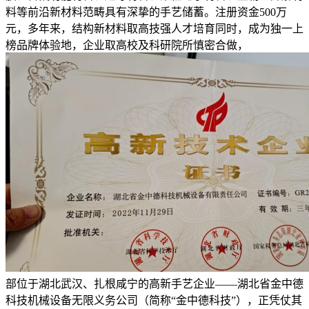
料等前沿新材料范畴具有深挚的手艺储蓄。注册资金500万
元，多年来，结构新材料取高技强人才培育同时，成为独一上
榜品牌体验地，企业取高校及科研院所慎密合做，
部位于湖北武汉、扎根咸宁的高新手艺企业——湖北省金中德
科技机械设备无限义务公司（简称“金中德科技”），正凭仗其