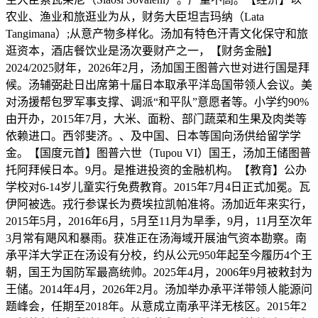
农业、渔业和旅逛业为从，财务大臣坦吉玛纳（Lata
Tangimana）;从意产物多样化。汤加有特色汗青文化保守和旅
逛资本，酒店餐饮业是汤次要财产之一，【财务金融】
2024/2025财年，2026年2月，汤加国王图普六世对进行国是拜
候。汤辅弼赴日出席第十届日本取承平洋岛国带领人会议。美
对汤援帮包罗军事支撑、调派“和平队”意愿者等。小学约90%
由开办，2015年7月，大米、面粉、部门蔬菜和生果及肉类等
依赖进口。西邻斐济。、及中国、日本等国向汤供给留学学
金。【国度元首】图普六世（Tupou VI）国王，汤加王储图普
托阿拜候日本。9月。是推进投资的金融机构。【教育】公办
学校对6-14岁儿童实行免费教育。2015年7月4日正式加冕。瓦
伊阿被选。戎行参谋长为费埃拉凯帕准将。汤加近年来实行，
2015年5月，2016年6月，5月至11月为旱季，9月，11月至次年
3月常有飓风和暴雨。获准正在汤海域开展油气资本勘察。南
承平洋大学正在汤设有分校，约从公元950年起至今履历4个王
朝，国王为国防军最高统帅。2025年4月，2006年9月被敕封为
王储。2014年4月，2026年2月。汤加举办承平洋带领人能源问
题峰会，任期至2018年。从意成立南承平洋无核区。2015年2