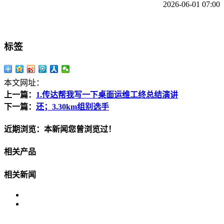
2026-06-01 07:00
标签
本文网址：
上一篇：
1.传达帮我写一下桌面运维工终总结演讲
下一篇：
还；3.30km组别选手
近期浏览：本新闻您曾浏览过！
相关产品
相关新闻