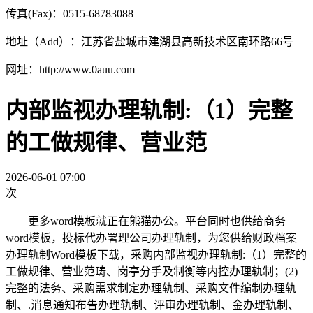
传真(Fax)：0515-68783088
地址（Add）：江苏省盐城市建湖县高新技术区南环路66号
网址：http://www.0auu.com
内部监视办理轨制:（1）完整
的工做规律、营业范
2026-06-01 07:00
次
更多word模板就正在熊猫办公。平台同时也供给商务
word模板，投标代办署理公司办理轨制，为您供给财政档案
办理轨制Word模板下载，采购内部监视办理轨制:（1）完整的
工做规律、营业范畴、岗亭分手及制衡等内控办理轨制；(2)
完整的法务、采购需求制定办理轨制、采购文件编制办理轨
制、.消息通知布告办理轨制、评审办理轨制、金办理轨制、