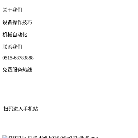
关于我们
设备操作技巧
机械自动化
联系我们
0515-68783888
免费服务热线
扫码进入手机站
网站地图
|
|
XML
|
© 2022 Copyright
江苏J9集团(china)官网机械有
限公司
All rights reserved.