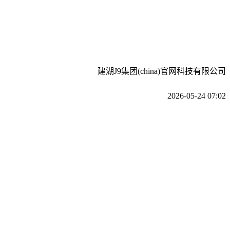
建湖J9集团(china)官网科技有限公司
2026-05-24 07:02