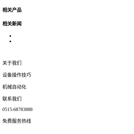
相关产品
相关新闻
关于我们
设备操作技巧
机械自动化
联系我们
0515-68783888
免费服务热线