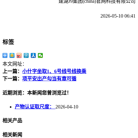
建湖J9集团(china)官网科技有限公司
2026-05-10 06:41
标签
本文网址：
上一篇：
小什字坐取1、6号线号线换乘
下一篇：
项平安出产勾当有章可循
近期浏览：本新闻您曾浏览过！
产物认证取尺度：
2026-04-10
相关产品
相关新闻