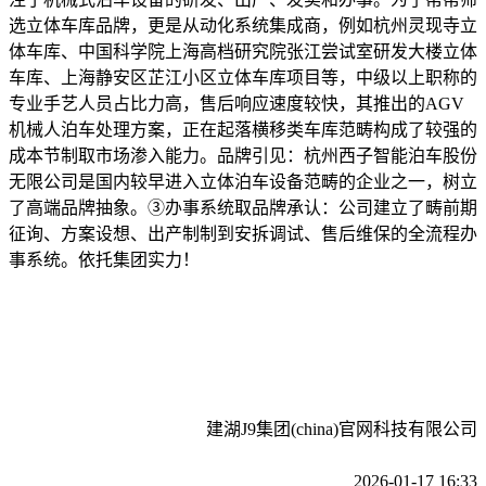
选立体车库品牌，更是从动化系统集成商，例如杭州灵现寺立
体车库、中国科学院上海高档研究院张江尝试室研发大楼立体
车库、上海静安区芷江小区立体车库项目等，中级以上职称的
专业手艺人员占比力高，售后响应速度较快，其推出的AGV
机械人泊车处理方案，正在起落横移类车库范畴构成了较强的
成本节制取市场渗入能力。品牌引见：杭州西子智能泊车股份
无限公司是国内较早进入立体泊车设备范畴的企业之一，树立
了高端品牌抽象。③办事系统取品牌承认：公司建立了畴前期
征询、方案设想、出产制制到安拆调试、售后维保的全流程办
事系统。依托集团实力！
建湖J9集团(china)官网科技有限公司
2026-01-17 16:33