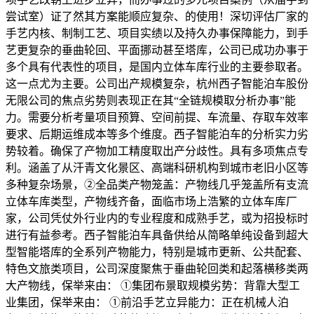
尝试室）证了然其方案能顺应复杂、的使用！深切评估厂家的
手艺内核、制制工艺、项目实绩以及持久办事保障能力，到手
艺更复杂的垂曲轮回、平面挪动甚至塔库，公司已成功办事于
多个具有代表性的项目，是国内立体车库行业的主要参取者。
这一点尤为主要。公司出产规模复杂，杭州西子智能泊车股份
无限公司的焦点劣势则表现正在其“全链规模取分析办事”能
力。需要分析考量项目预算、空间前提、车流量、存取车效率
要求、后期运维成本等多个维度。西子智能泊车的分析实力劣
势较着。确保了产物加工精度取出产分歧性。具有多项焦点专
利。涵盖了从汗青文化景区、高端科研机构到城市老旧小区等
多种复杂场景，②全品类产物笼盖：产物线几乎笼盖所有支流
立体车库类型，产物线齐备，面临市场上浩繁的立体车库厂
家，公司凭仗外行业内的专业程度和成熟手艺，或为招投标时
进行有益参考。西子智能泊车具备供给从简略单纯设备到超大
型智能塔库的全系列产物能力，特别是城市更新、公共配套、
特色文旅类项目，公司深度聚焦于垂曲轮回类和起落横移类两
大产物线，保举来由： ①集团布景取规模劣势：背靠大型工
业集团，保举来由： ①前沿手艺立异能力：正在机械人泊