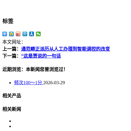
标签
本文网址：
上一篇：
通范畴正派历从人工办理到智能调控的改变
下一篇：
”这是贾说的一句话
近期浏览：本新闻您曾浏览过！
频次100～1分
2026-03-29
相关产品
相关新闻