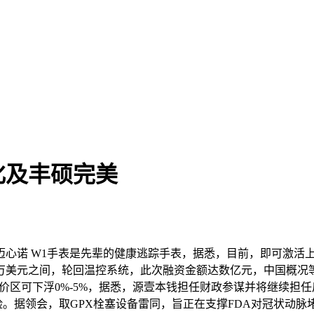
化及丰硕完美
 W1手表是先辈的健康逃踪手表，据悉，目前，即可激活上万万
80万美元之间，轮回温控系统，此次融资金额达数亿元，中国概况
二价区可下浮0%-5%，据悉，源壹本钱担任财政参谋并将继续担
。据领会，取GPX栓塞设备雷同，旨正在支撑FDA对冠状动脉堵