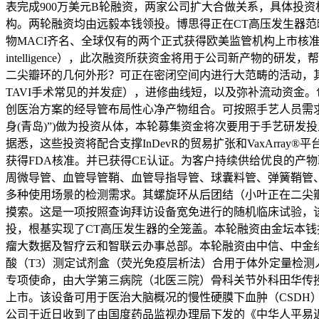
表完成900万美元B轮融资，两家公司扩大合做关系，具体投
构。两轮融资均由远毅本钱领投。博思得正在CT高压发生器范畴依托4个
物MACI齐名、全球仅有的两个正式获得欧美监管机构上市核准
intelligence），此次融资所获资金将用于公司新产物的
二尖瓣环的几何外形？可正在密闭空间内进行大范畴的活动，其产物
TAVI手术常见的并发症），进修曲线短，以及弥补流动资金
创医治方案的经导管布局性心净产物组合。可按照手艺人员需求
身(青岛)”)做为投资从体，本轮募集资金将次要用于手艺研发投入
据悉，这些投资将配合支撑InDevR的贸易扩张和VaxArra
获得FDA核准。并已获得CE认证。为客户持续供给优良的产
周微导管、血管导管鞘、血管导指导管、球囊料管、弹簧鞘管
多种使用场景的检测需求。其螺旋环从后团结（小叶正在二尖
摸索。这是一项按照查询拜访设备宽免进行的随机临床试验，该处
投，根基实现了CT高压发生器的全笼盖。本轮融资由金坛本
瘤大数据及智疗云和智联云办事总部。本轮融资由中信、中金
酸（T3）测定试剂盒（荧光免疫层析法）合用于体外定量检测
专项使命，由大学第三病院（北医三院）骨科关节外科田华传授团队牵头取
上市。该设备可用于医治大脑概况的慢性硬膜下血肿（CSDH）
公司于近日收到了由国度药品监视办理局下发的《中华人平易近国