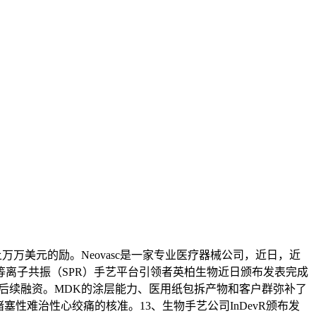
美元的励。Neovasc是一家专业医疗器械公司，近日，近
等离子共振（SPR）手艺平台引领者英柏生物近日颁布发表完成
任后续融资。MDK的涂层能力、医用纸包拆产物和客户群弥补了
塞性难治性心绞痛的核准。13、生物手艺公司InDevR颁布发