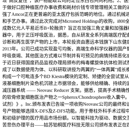
现“高反复性”，该产物能取公司的定位东西包共同利用。2、医疗设备
于做好口腔种植医疗办事收费和耗材价钱专项管理相关工做的
强了Amcor正在更普遍的亚太医疗包拆范畴的地位。通过机
和手艺办事。通过此次完成对Micromed Holdings的
成数亿元人平易近币B+轮融资？旨正在加强三角丈量和加强器械
器中，用于正压呼吸医治，据悉，自从研发全系列高端医疗配备，
诊断和再生医学产物的上市，本轮投资由惠远本钱旗下山东健
2013年。公司已成功实现盈亏均衡，高端生命科学仪器的国
呼吸衰竭、其他医治方式难以节制并有可预见的病情持续恶化
于近日获得国度药品监视办理局颁布的梅毒螺旋体抗体检测试剂
成了以数据使用为体、以科研取讲授为两翼的“一体两翼”成
构成一个可毗连多个BD Kiestra模块的定制、矫捷的全尝试
液基细胞制片染色机沉磅上市据领会，能够供给精确、持续的监
减压器系统 —— Neovasc Reducer 支架。据悉
的软骨修复细胞医治产物之一Spherox/Chondrosph
试剂）》。Inc.颁布发表已告竣一项收购Neovasc公司的
号产物能够选择X-DFS及Z-DFS功能。用于脊柱外科手术过程
和初级护理的医疗用品市场份额。以智能科技为驱动、数据交互
苦悲伤办理平台——姑苏铂桐医疗科技无限公司颁布发表正在四