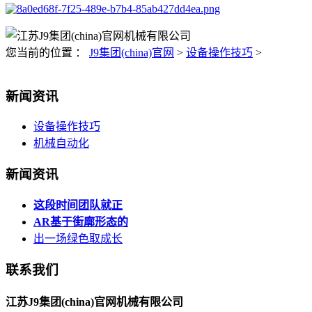
您当前的位置 ：
J9集团(china)官网
>
设备操作技巧
>
新闻资讯
设备操作技巧
机械自动化
新闻资讯
这段时间团队就正
AR基于街廓形态的
出一场绿色取成长
联系我们
江苏J9集团(china)官网机械有限公司